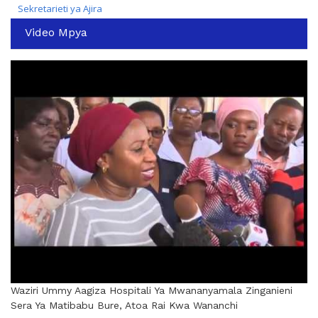
Sekretarieti ya Ajira
Video Mpya
Waziri Ummy Aagiza Hospitali Ya Mwananyamala Zinganieni
Sera Ya Matibabu Bure, Atoa Rai Kwa Wananchi