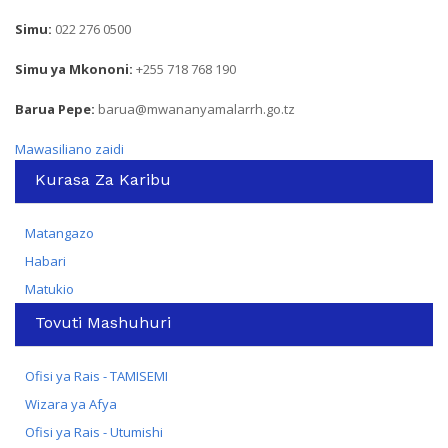
Simu:
022 276 0500
Simu ya Mkononi:
+255 718 768 190
Barua Pepe:
barua@mwananyamalarrh.go.tz
Mawasiliano zaidi
Kurasa Za Karibu
Matangazo
Habari
Matukio
Tovuti Mashuhuri
Ofisi ya Rais - TAMISEMI
Wizara ya Afya
Ofisi ya Rais - Utumishi