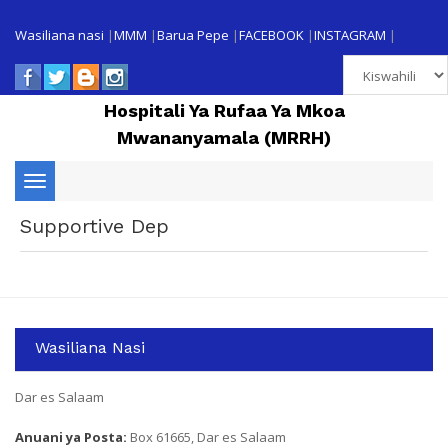
Wasiliana nasi
|
MMM
|
Barua Pepe
|
FACEBOOK
|
INSTAGRAM
|
Hospitali Ya Rufaa Ya Mkoa
Mwananyamala (MRRH)
Toggle
Supportive Dep
navigation
Wasiliana Nasi
Dar es Salaam
Anuani ya Posta:
Box 61665, Dar es Salaam